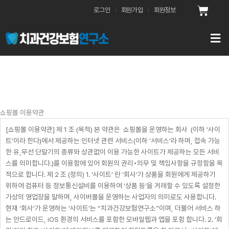
콘
Cart
로그인
회원가입
회원정보
텐
츠
로
건
너
뛰
기
쇼핑몰 이용약관