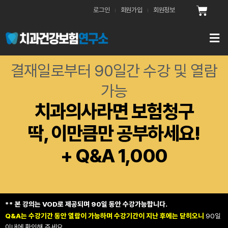
콘
Cart
로그인
회원가입
회원정보
텐
츠
로
건
너
결재일로부터 90일간 수강 및 열람
뛰
기
가능
치과의사라면 보험청구
딱, 이만큼만 공부하세요!
+ Q&A 1,000
** 본 강의는 VOD로 제공되며 90일 동안 수강가능합니다.
Q&A는 수강기간 동안 열람이 가능하며 수강기간이 지난 후에는 닫히오니
90일
이내에 확인해 주세요.