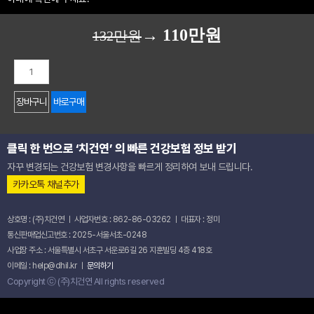
→ 110만원
132만원
치
과
의
장바구니
바로구매
사
라
면
클릭 한 번으로 ‘치건연’ 의 빠른 건강보험 정보 받기
보
자꾸 변경되는 건강보험 변경사항을 빠르게 정리하여 보내 드립니다.
험
청
카카오톡 채널추가
구
딱,
상호명 : (주)치건연 ㅣ 사업자번호 : 862-86-03262 ㅣ 대표자 : 정미
이
통신판매업신고번호 : 2025-서울서초-0248
만
사업장 주소 : 서울특별시 서초구 서운로6길 26 지훈빌딩 4층 418호
큼
이메일 : help@dhil.kr ㅣ
문의하기
만
Copyright ⓒ (주)치건연 All rights reserved
공
부