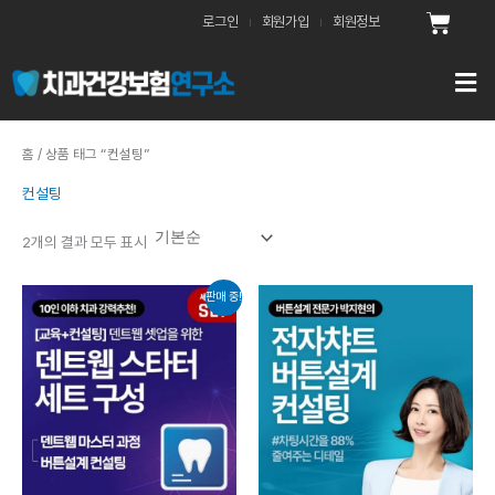
콘
Cart
로그인
회원가입
회원정보
텐
츠
로
건
너
홈
/ 상품 태그 “컨설팅”
뛰
기
컨설팅
2개의 결과 모두 표시
원
현
가
판매 중!
래
재
격
가
가
범
격:
격:
위:
2,200,000
1,950,000
1,100,0
원.
원.
원
~4,400
원