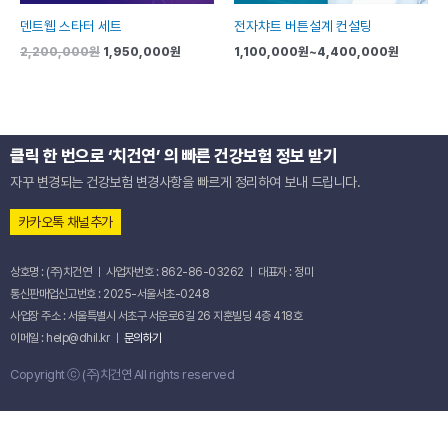
덴트웹 스타터 세트
전자챠트 버튼설계 컨설팅
2,200,000
원
1,950,000
원
1,100,000
원
~
4,400,000
원
클릭 한 번으로 ‘치건연’ 의 빠른 건강보험 정보 받기
자꾸 변경되는 건강보험 변경사항을 빠르게 정리하여 보내 드립니다.
카카오톡 채널추가
상호명 : (주)치건연 ㅣ 사업자번호 : 862-86-03262 ㅣ 대표자 : 정미
통신판매업신고번호 : 2025-서울서초-0248
사업장 주소 : 서울특별시 서초구 서운로6길 26 지훈빌딩 4층 418호
이메일 : help@dhil.kr ㅣ
문의하기
Copyright ⓒ (주)치건연 All rights reserved