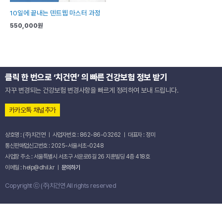
10일에 끝내는 덴트웹 마스터 과정
550,000
원
클릭 한 번으로 ‘치건연’ 의 빠른 건강보험 정보 받기
자꾸 변경되는 건강보험 변경사항을 빠르게 정리하여 보내 드립니다.
카카오톡 채널추가
상호명 : (주)치건연 ㅣ 사업자번호 : 862-86-03262 ㅣ 대표자 : 정미
통신판매업신고번호 : 2025-서울서초-0248
사업장 주소 : 서울특별시 서초구 서운로6길 26 지훈빌딩 4층 418호
이메일 : help@dhil.kr ㅣ
문의하기
Copyright ⓒ (주)치건연 All rights reserved