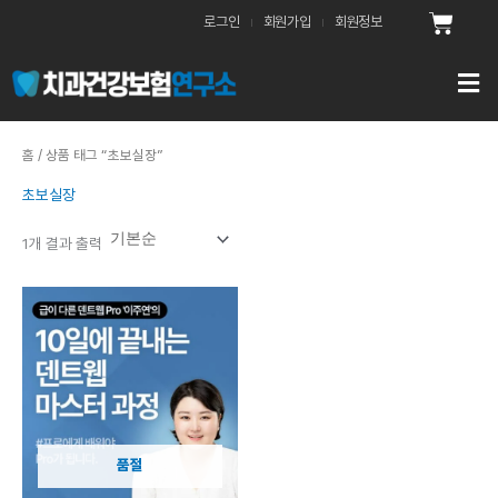
콘
Cart
로그인
회원가입
회원정보
텐
츠
로
건
너
홈
/ 상품 태그 “초보실장”
뛰
기
초보실장
1개 결과 출력
품절