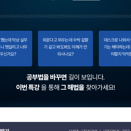
했는데 막상 실무
외운다고 외우는데 수박 겉핡
데스크로 나와서
니 헷갈리고 너무
기 같고 봐도봐도 이해가 안
기는 해야하는데
우신가요?
되시나요?
야할지 막막
공부법을 바꾸면
길이 보입니다.
이번 특강
을 통해
그 해법을
찾아가세요!